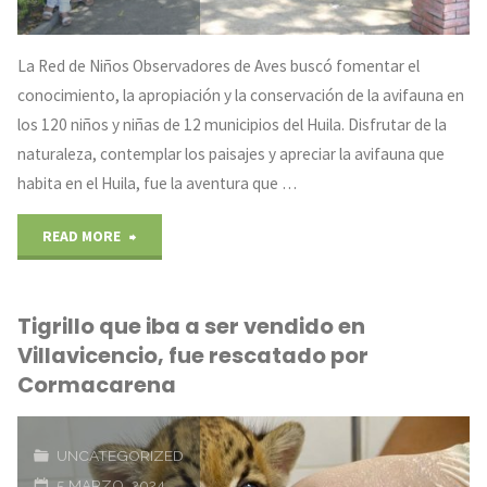
La Red de Niños Observadores de Aves buscó fomentar el
conocimiento, la apropiación y la conservación de la avifauna en
los 120 niños y niñas de 12 municipios del Huila. Disfrutar de la
naturaleza, contemplar los paisajes y apreciar la avifauna que
habita en el Huila, fue la aventura que …
"120
READ MORE
niños
Tigrillo que iba a ser vendido en
se
Villavicencio, fue rescatado por
graduaron
Cormacarena
como
UNCATEGORIZED
observadores
5 MARZO, 2024