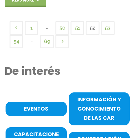
DE
CVC
…
1
50
51
52
53
Paginación
CELEBRÓ
…
54
69
ELECCIÓN
de
DE
De interés
entradas
CALI
COMO
INFORMACIÓN Y
SEDE
EVENTOS
CONOCIMIENTO
DE
DE LAS CAR
COP16"
CAPACITACIONE