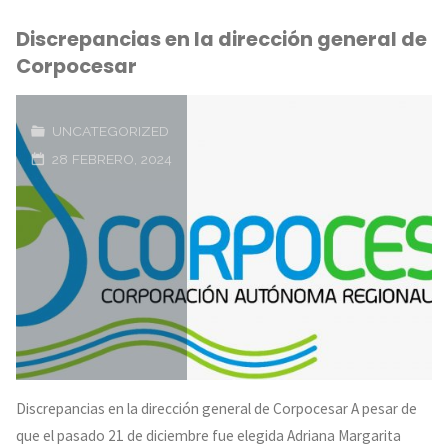
Discrepancias en la dirección general de
iba
Corpocesar
a
ser
UNCATEGORIZED
28 FEBRERO, 2024
vendido
en
Villavicencio,
fue
rescatado
por
Discrepancias en la dirección general de Corpocesar A pesar de
Cormacarena"
que el pasado 21 de diciembre fue elegida Adriana Margarita