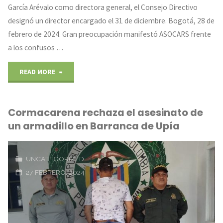
García Arévalo como directora general, el Consejo Directivo
designó un director encargado el 31 de diciembre. Bogotá, 28 de
febrero de 2024. Gran preocupación manifestó ASOCARS frente
a los confusos …
"Discrepancias
READ MORE
en
Cormacarena rechaza el asesinato de
la
un armadillo en Barranca de Upía
dirección
general
UNCATEGORIZED
27 FEBRERO, 2024
de
Corpocesar"