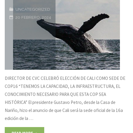
de
UNCATEGORIZED
20 FEBRERO, 2024
un
armadillo
en
Barranca
de
DIRECTOR DE CVC CELEBRÓ ELECCIÓN DE CALI COMO SEDE DE
Upía"
COP16 “TENEMOS LA CAPACIDAD, LA INFRAESTRUCTURA, EL
CONOCIMIENTO NECESARIO PARA QUE ESTA COP SEA
HISTÓRICA” El presidente Gustavo Petro, desde la Casa de
Nariño, hizo el anuncio de que Cali será la sede oficial de la 16a
edición de la …
"DIRECTOR
READ MORE