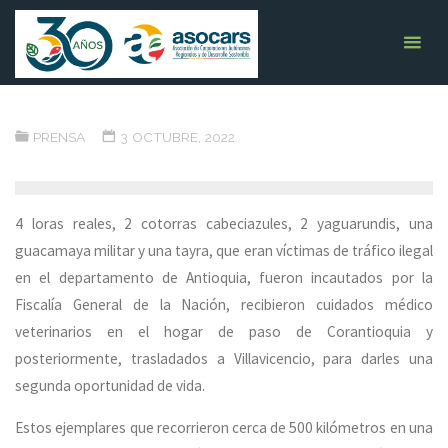
Saltar
ASOCARS
10 animales rescatados de
ASOCIACIÓN DE
al
CORPORACIONES
tráfico ilegal, ya tienen un
AUTÓNOMAS
contenido
REGIONALES Y DE
nuevo hogar en el Meta
DESARROLLO
SOSTENIBLE
INICIO
PRENSA
10 ANIMALES RESCATADOS DE TRÁFICO ILEGAL, YA
PRENSA
3 OCTUBRE, 2022
TIENEN UN NUEVO HOGAR EN EL META
4 loras reales, 2 cotorras cabeciazules, 2 yaguarundis, una
guacamaya militar y una tayra, que eran víctimas de tráfico ilegal
en el departamento de Antioquia, fueron incautados por la
Fiscalía General de la Nación, recibieron cuidados médico
veterinarios en el hogar de paso de Corantioquia y
posteriormente, trasladados a Villavicencio, para darles una
segunda oportunidad de vida.
Estos ejemplares que recorrieron cerca de 500 kilómetros en una