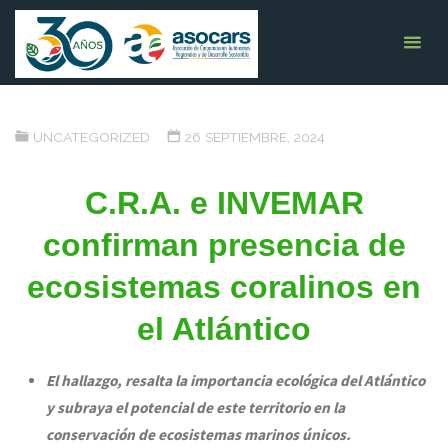
Saltar
ASOCARS
C.R.A. e INVEMAR confirman
ASOCIACIÓN DE
al
CORPORACIONES
presencia de ecosistemas
AUTÓNOMAS
contenido
REGIONALES Y DE
coralinos en el Atlántico
DESARROLLO
SOSTENIBLE
INICIO
UNCATEGORIZED
C.R.A. E INVEMAR CONFIRMAN PRESENCIA
UNCATEGORIZED
26 SEPTIEMBRE, 2024
DE ECOSISTEMAS CORALINOS EN EL ATLÁNTICO
C.R.A. e INVEMAR
confirman presencia de
ecosistemas coralinos en
el Atlántico
El hallazgo, resalta la importancia ecológica del Atlántico
y subraya el potencial de este territorio en la
conservación de ecosistemas marinos únicos.