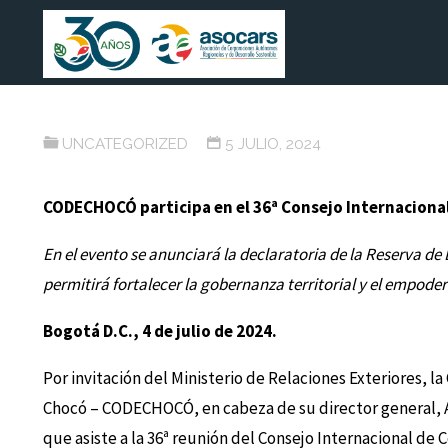
Saltar
ASOCARS
ASOCIACIÓN DE
al
CORPORACIONES
CODECHOCÓ participa en el
AUTÓNOMAS
contenido
REGIONALES Y DE
Programa sobre el Hombre 
DESARROLLO
SOSTENIBLE
UNCATEGORIZED
5 JULIO, 2024
CODECHOCÓ participa en el 36ª Consejo Internacional
En el evento se anunciará la declaratoria de la Reserva d
permitirá fortalecer la gobernanza territorial y el empode
Bogotá D.C., 4 de julio de 2024.
Por invitación del Ministerio de Relaciones Exteriores, 
Chocó – CODECHOCÓ, en cabeza de su director general, A
que asiste a la 36ª reunión del Consejo Internacional de