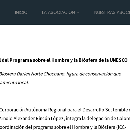
INICIO
LA ASOCIACIÓN
NUESTRAS ASOC
 36ª Consejo Internacional del
y la Biósfera de la UNESCO
 del Programa sobre el Hombre y la Biósfera de la UNESCO
e Biósfera Darién Norte Chocoano, figura de conservación que
ramiento local.
la Corporación Autónoma Regional para el Desarrollo Sostenible 
rnold Alexander Rincón López, integra la delegación de Colo
 Coordinación del programa sobre el Hombre y la Biósfera (ICC-