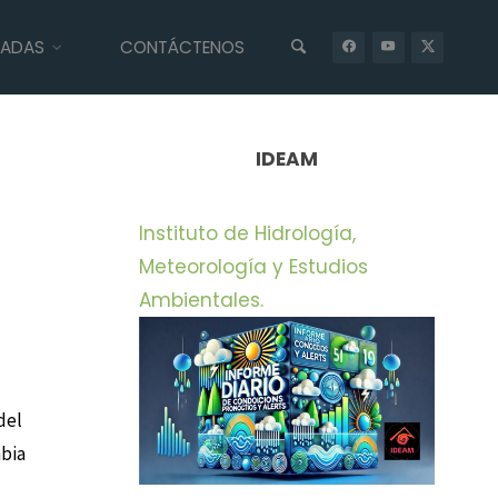
IADAS
CONTÁCTENOS
INICIO
UNCATEGORIZED
CODECHOCÓ PARTICIPA EN EL 36ª
CONSEJO INTERNACIONAL DEL PROGRAMA SOBRE EL HOMBRE Y LA
BIÓSFERA DE LA UNESCO
IDEAM
Instituto de Hidrología,
Meteorología y Estudios
Ambientales.
del
mbia