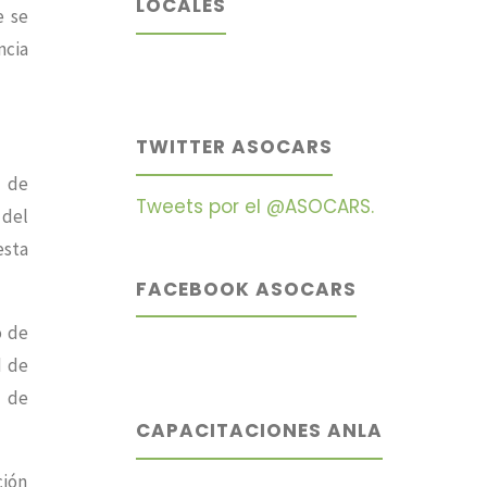
LOCALES
e se
ncia
TWITTER ASOCARS
o de
Tweets por el @ASOCARS.
 del
esta
FACEBOOK ASOCARS
o de
d de
n de
CAPACITACIONES ANLA
ción