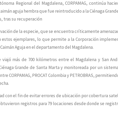
 Autónoma Regional del Magdalena, CORPAMAG, continúa haci
caimán aguja hembra que fue reintroducido a la Ciénaga Grand
, tras su recuperación
rvación de la especie, que se encuentra críticamente amenaza
 estos ejemplares, lo que permite a la Corporación impleme
l Caimán Aguja en el departamento del Magdalena.
 viajó más de 700 kilómetros entre el Magdalena y San And
la Ciénaga Grande de Santa Marta y monitoreada por un sistem
io entre CORPAMAG, PROCAT Colombia y PETROBRAS, permitiend
echa.
dad con el fin de evitar errores de ubicación por cobertura satel
obtuvieron registros para 79 locaciones desde donde se registr