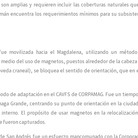
son amplias y requieren incluir las coberturas naturales qu
imán encuentra los requerimientos mínimos para su subsiste
fue movilizada hacia el Magdalena, utilizando un métod
medio del uso de magnetos, puestos alrededor de la cabeza
óveda craneal), se bloquea el sentido de orientación, que en 
riodo de adaptación en el CAVFS de CORPAMAG. Fue un tiemp
énaga Grande, centrando su punto de orientación en la ciuda
interno. El propósito de usar magnetos en la relocalizació
de fueron capturados.
esde San Andrés fue un esfuerzo mancomunado con la Corpora