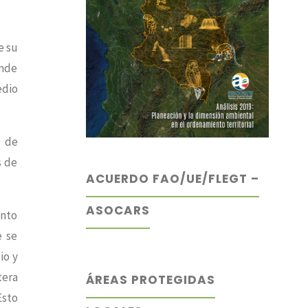
e su
onde
edio
s de
s de
ACUERDO FAO/UE/FLEGT –
ASOCARS
ento
e se
io y
tera
ÁREAS PROTEGIDAS
Esto