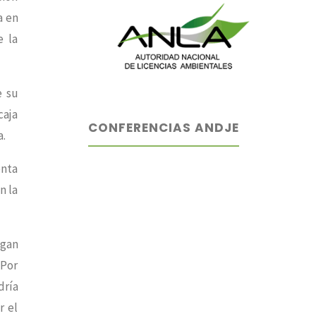
a en
e la
e su
caja
CONFERENCIAS ANDJE
a.
enta
n la
igan
 Por
dría
r el