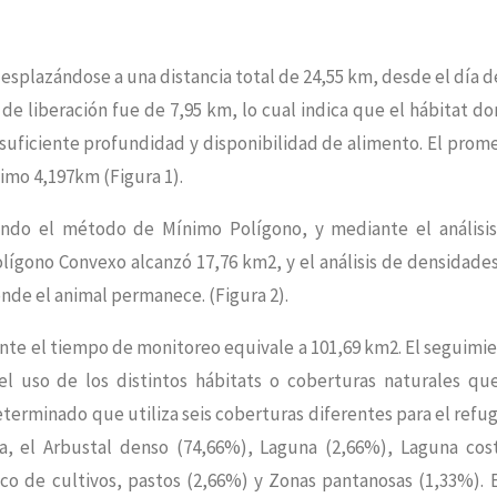
desplazándose a una distancia total de 24,55 km, desde el día d
 de liberación fue de 7,95 km, lo cual indica que el hábitat d
suficiente profundidad y disponibilidad de alimento. El prom
ximo 4,197km (Figura 1).
zando el método de Mínimo Polígono, y mediante el análisi
olígono Convexo alcanzó 17,76 km2, y el análisis de densidade
onde el animal permanece. (Figura 2).
ante el tiempo de monitoreo equivale a 101,69 km2. El seguimi
el uso de los distintos hábitats o coberturas naturales qu
eterminado que utiliza seis coberturas diferentes para el refug
ra, el Arbustal denso (74,66%), Laguna (2,66%), Laguna cos
co de cultivos, pastos (2,66%) y Zonas pantanosas (1,33%). 