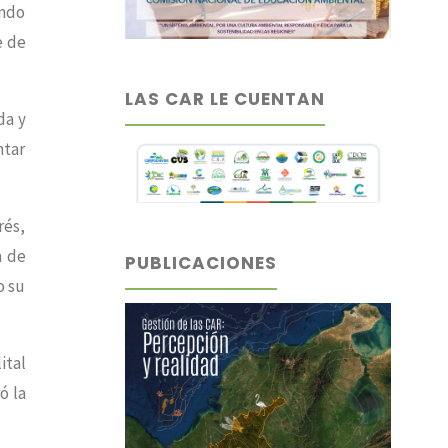
endo
e de
LAS CAR LE CUENTAN
da y
ntar
rés,
a de
PUBLICACIONES
o su
ital
ó la