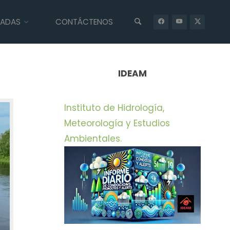
IADAS
CONTÁCTENOS
INICIO
PRENSA
CON TECNOLOGÍA SATELITAL CORPAMAG
CONTINÚA HACIENDO MONITOREO PERMANENTE AL CAIMÁN AGUJA
LIBERADO EN LA CIÉNAGA GRANDE
IDEAM
Instituto de Hidrología,
Meteorología y Estudios
Ambientales.