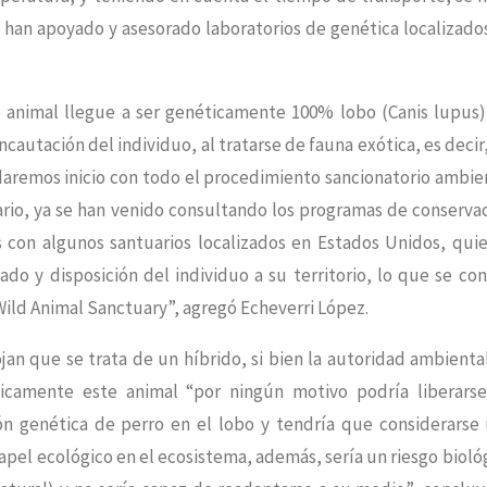
s han apoyado y asesorado laboratorios de genética localizado
 animal llegue a ser genéticamente 100% lobo (Canis lupus)
cautación del individuo, al tratarse de fauna exótica, es decir,
, daremos inicio con todo el procedimiento sancionatorio ambie
ario, ya se han venido consultando los programas de conserva
s con algunos santuarios localizados en Estados Unidos, qui
ado y disposición del individuo a su territorio, lo que se co
Wild Animal Sanctuary”, agregó Echeverri López.
jan que se trata de un híbrido, si bien la autoridad ambienta
ficamente este animal “por ningún motivo podría liberarse
sión genética de perro en el lobo y tendría que considerarse
pel ecológico en el ecosistema, además, sería un riesgo bioló