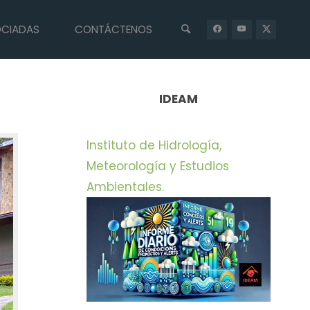
OCIADAS
CONTÁCTENOS
INICIO
PRENSA
CONTINÚA LA INVESTIGACIÓN TÉCNICA Y
CIENTÍFICA EN EL CASO DEL PRESUNTO LOBO EN RIONEGRO
IDEAM
Instituto de Hidrología,
Meteorología y Estudios
Ambientales.