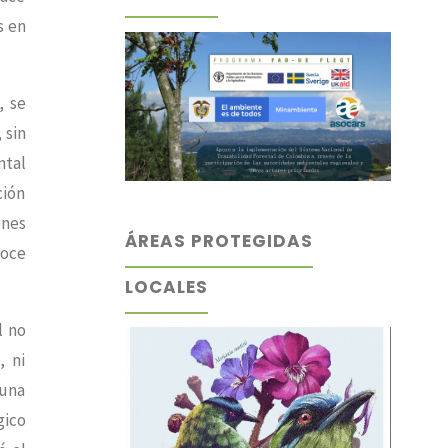
s en
, se
 sin
ntal
ción
enes
ÁREAS PROTEGIDAS
noce
LOCALES
l no
, ni
 una
gico