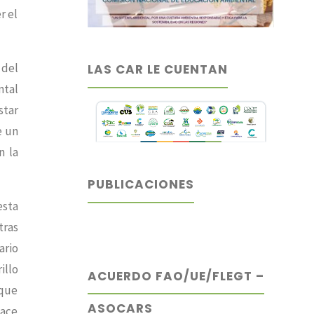
r el
 del
LAS CAR LE CUENTAN
ntal
star
e un
n la
PUBLICACIONES
esta
tras
ario
illo
ACUERDO FAO/UE/FLEGT –
 que
ASOCARS
hace