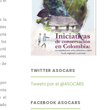
ó el
s la
ales
auna
 los
urió
ores
o de
TWITTER ASOCARS
 por
Tweets por el @ASOCARS.
ante
y el
FACEBOOK ASOCARS
iado