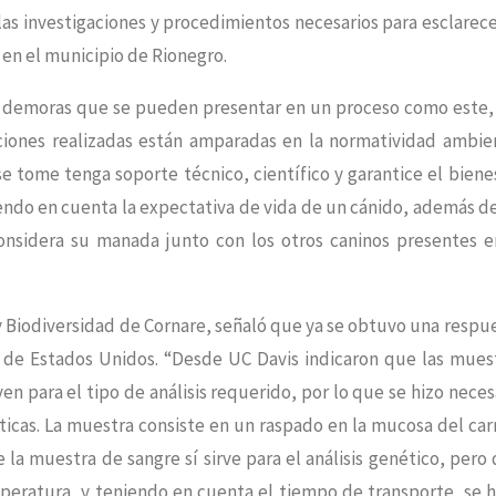
las investigaciones y procedimientos necesarios para esclarece
 en el municipio de Rionegro.
s demoras que se pueden presentar en un proceso como este,
cciones realizadas están amparadas en la normatividad ambie
 tome tenga soporte técnico, científico y garantice el biene
iendo en cuenta la expectativa de vida de un cánido, además d
onsidera su manada junto con los otros caninos presentes e
 Biodiversidad de Cornare, señaló que ya se obtuvo una respu
io de Estados Unidos. “Desde UC Davis indicaron que las mues
en para el tipo de análisis requerido, por lo que se hizo neces
icas. La muestra consiste en un raspado en la mucosa del carr
 la muestra de sangre sí sirve para el análisis genético, pero
eratura, y teniendo en cuenta el tiempo de transporte, se 