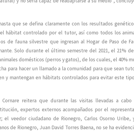
natural) y no sería capaz de readaptarse a su medio”, concluy
hasta que se defina claramente con los resultados genético
l hábitat controlado por el tutor, así como todos los anim
duos de fauna silvestre que ingresan al Hogar de Paso de F
ante. Solo durante el último semestre del 2021, el 21% de
animales domésticos (perros y gatos), de los cuales, el 40% m
vecha para hacer un llamado a la comunidad para que sean tut
cen y mantengan en hábitats controlados para evitar este tip
 Cornare reitera que durante las visitas llevadas a cabo
nstitución, expertos externos acompañados por el represent
z; el veedor ciudadano de Rionegro, Carlos Osorno Uribe, 
nos de Rionegro, Juan David Torres Baena, no se ha evidenc