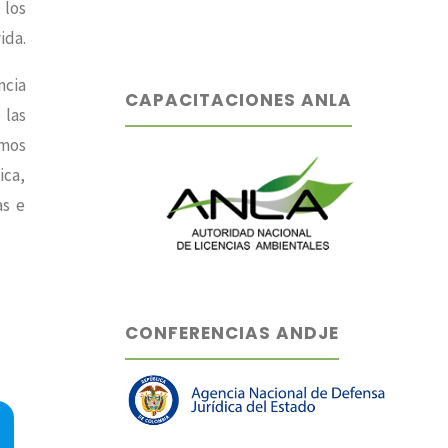
 los
ida.
ncia
CAPACITACIONES ANLA
 las
emos
ica,
as e
CONFERENCIAS ANDJE