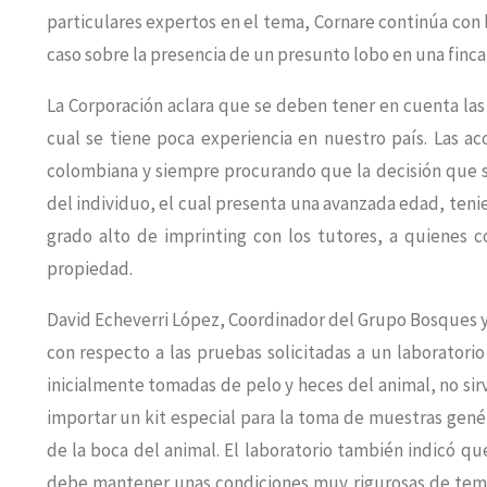
particulares expertos en el tema, Cornare continúa con 
caso sobre la presencia de un presunto lobo en una finca
La Corporación aclara que se deben tener en cuenta la
cual se tiene poca experiencia en nuestro país. Las a
colombiana y siempre procurando que la decisión que se
del individuo, el cual presenta una avanzada edad, ten
grado alto de imprinting con los tutores, a quienes c
propiedad.
David Echeverri López, Coordinador del Grupo Bosques y
con respecto a las pruebas solicitadas a un laborator
inicialmente tomadas de pelo y heces del animal, no sirv
importar un kit especial para la toma de muestras genét
de la boca del animal. El laboratorio también indicó que
debe mantener unas condiciones muy rigurosas de temp