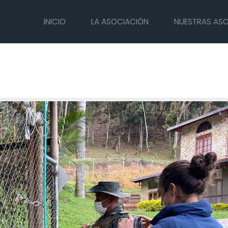
INICIO
LA ASOCIACIÓN
NUESTRAS AS
écnica y científica en el caso
egro