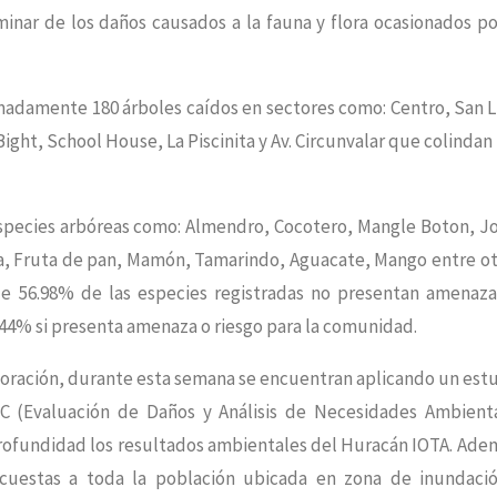
minar de los daños causados a la fauna y flora ocasionados po
imadamente 180 árboles caídos en sectores como: Centro, San L
ght, School House, La Piscinita y Av. Circunvalar que colindan
 especies arbóreas como: Almendro, Cocotero, Mangle Boton, J
ya, Fruta de pan, Mamón, Tamarindo, Aguacate, Mango entre ot
e 56.98% de las especies registradas no presentan amenaza
44% si presenta amenaza o riesgo para la comunidad.
poración, durante esta semana se encuentran aplicando un est
C (Evaluación de Daños y Análisis de Necesidades Ambient
 profundidad los resultados ambientales del Huracán IOTA. Ade
ncuestas a toda la población ubicada en zona de inundaci