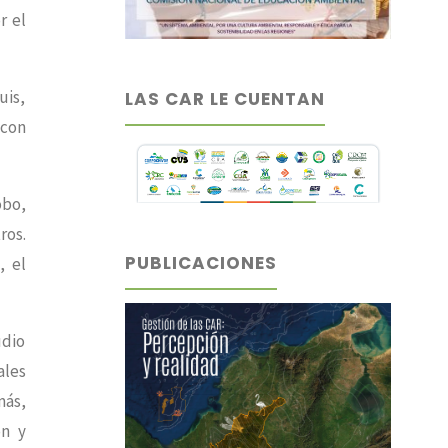
r el
uis,
LAS CAR LE CUENTAN
 con
obo,
ros.
PUBLICACIONES
, el
udio
ales
más,
ón y