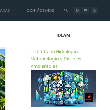
IADAS
CONTÁCTENOS
INICIO
PRENSA
CORALINA ENTREGA BALANCE ECOLÓGICO POST
HURACÁN IOTA
IDEAM
Instituto de Hidrología,
Meteorología y Estudios
Ambientales.