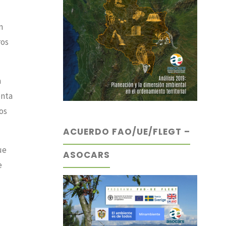
n
ros
a
enta
os
ACUERDO FAO/UE/FLEGT –
ue
ASOCARS
e