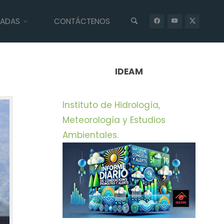
IADAS
CONTÁCTENOS
INICIO
UNCATEGORIZED
CORMACARENA ADVIERTE SOBRE LA
AMENAZA AMBIENTAL POR CIERRE DE LA VÍA AL LLANO
IDEAM
Instituto de Hidrología,
Meteorología y Estudios
Ambientales.