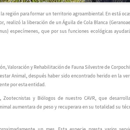
la región para formar un territorio agroambiental. En está oca
r, realizó la liberación de un Águila de Cola Blanca (Geranoa
inus) especímenes, que por sus funciones ecológicas ayudar
ión, Valoración y Rehabilitación de Fauna Silvestre de Corpochi
enestar Animal, después haber sido encontrado herido en la ve
ente por esta entidad.
s, Zootecnistas y Biólogos de nuestro CAVR, que desarroll
 animal aumentara de peso y recuperara en su totalidad su téc
aproximadamente un mes. Esta especie presta varios servi