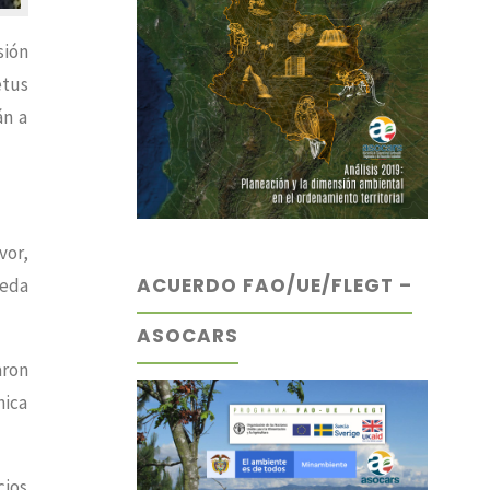
sión
etus
án a
vor,
ACUERDO FAO/UE/FLEGT –
reda
ASOCARS
aron
nica
cios