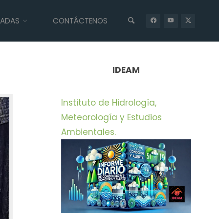
IADAS
CONTÁCTENOS
INICIO
PRENSA
DOS AVES DE GRAN ENVERGADURA REGRESAN A
SU HÁBITAT NATURAL
IDEAM
Instituto de Hidrología,
Meteorología y Estudios
Ambientales.