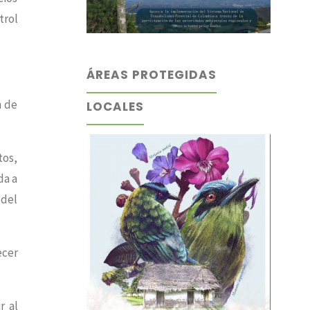
trol
ÁREAS PROTEGIDAS
n de
LOCALES
tos,
da a
 del
ecer
r al