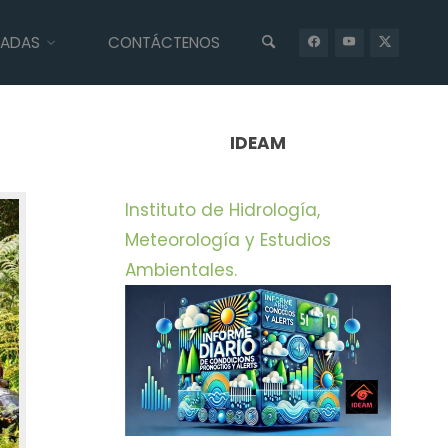
IADAS
CONTÁCTENOS
INICIO
UNCATEGORIZED
GRAN “SEMBRATÓN POR LA VIDA”, PARA
LA RECUPERACIÓN DE PREDIO AFECTADO POR INCENDIO DE
COBERTURA VEGETAL EN EL PEÑOL
IDEAM
Instituto de Hidrología,
Meteorología y Estudios
Ambientales.