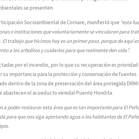
mbientales se presenten.
rticipación Socioambiental de Cornare, manifestó que
“esta fu
sonas e instituciones que voluntariamente se vincularon para trat
 El trabajo que hicimos hoy es un primer paso, porque de aquí e
to a los arbolitos y cuidarlos para que realmente den vida”.
tadas por el incendio, por lo que su recuperación es prioridad
r su importancia para la protección y conservación de fuentes
ado dentro de la zona de preservación del área protegida DRMI
que abastecen el acueducto veredal Puente Hondita.
a poder restaurar esta área que es tan importante para El Peño
da para que nos siga aportando agua a los habitantes de El Peñol
pio.