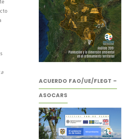
te
ucto
a
es
 a
ACUERDO FAO/UE/FLEGT –
ASOCARS