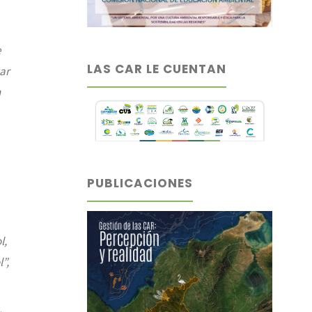
e
LAS CAR LE CUENTAN
ar
n
PUBLICACIONES
l,
”,