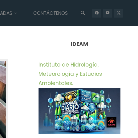
IADAS
CONTÁCTENOS
INICIO
UNCATEGORIZED
LA CAM LIBERÓ 47 TORTUGAS
MORROCOY EN EL META
IDEAM
Instituto de Hidrología,
Meteorología y Estudios
Ambientales.