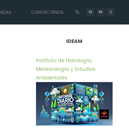
IADAS
CONTÁCTENOS
INICIO
PRENSA
SAN BENITO ABAD, UNO DE LOS MUNICIPIOS
PIONEROS DE COLOMBIA EN CONTAR CON LA DECLARACIÓN DE
6.286 HECTAREAS DE RONDA HIDRICA COMO UN ÁREA DE ESPECIAL
IMPORTANCIA ECOLÓGICA.
IDEAM
Instituto de Hidrología,
Meteorología y Estudios
Ambientales.