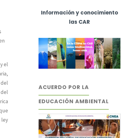
Información y conocimiento
las CAR
s
en
y el
ria,
 del
ACUERDO POR LA
 del
EDUCACIÓN AMBIENTAL
rica
 que
 ley