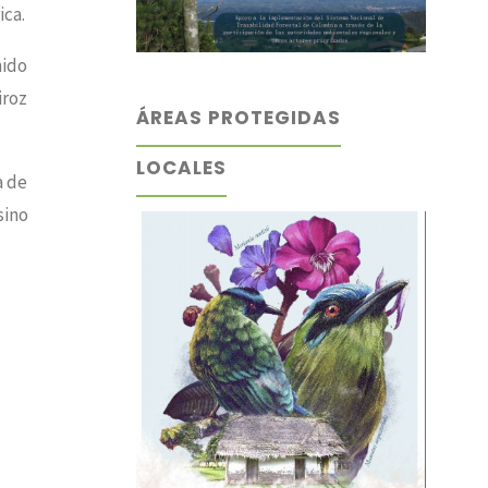
ica.
nido
iroz
ÁREAS PROTEGIDAS
LOCALES
a de
sino