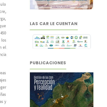
culo
cre,
rga,
LAS CAR LE CUENTAN
 que
1450
 los
n el
ncia
PUBLICACIONES
reas
ajes
eger
añas
as y