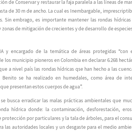
ón de Conservar y restaurar la faja paralela a las líneas de ma
asta de 30 m de ancho. La cual es Inembargable, imprescriptib
s. Sin embrago, es importante mantener las rondas hídricas
zonas de mitigación de crecientes y de desarrollo de especie
A y encargado de la temática de áreas protegidas “con 
de los municipio pioneros en Colombia en declarar 6.268 hectá
rque a nivel país las rondas hídricas qse han hecho a las cuenc
n Benito se ha realizado en humedales, como área de int
 que presentan estos cuerpos de agua”.
 se busca erradicar las malas prácticas ambientales que mu
nda hídrica donde: la contaminación, desforestación, eros
e protección por particulares y la tala de árboles, para el con
ra las autoridades locales y un desgaste para el medio ambie