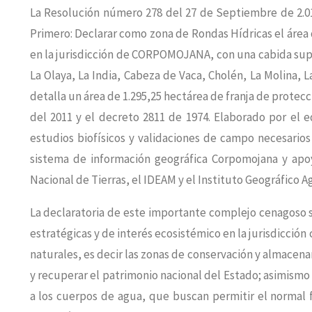
La Resolución número 278 del 27 de Septiembre de 2.018
Primero: Declarar como zona de Rondas Hídricas el áre
en la jurisdicción de CORPOMOJANA, con una cabida superf
La Olaya, La India, Cabeza de Vaca, Cholén, La Molina, L
detalla un área de 1.295,25 hectárea de franja de prote
del 2011 y el decreto 2811 de 1974. Elaborado por el e
estudios biofísicos y validaciones de campo necesario
sistema de información geográfica Corpomojana y apo
Nacional de Tierras, el IDEAM y el Instituto Geográfico A
La declaratoria de este importante complejo cenagoso se 
estratégicas y de interés ecosistémico en la jurisdicció
naturales, es decir las zonas de conservación y almacen
y recuperar el patrimonio nacional del Estado; asimismo 
a los cuerpos de agua, que buscan permitir el normal 