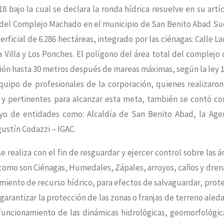
 bajo la cual se declara la ronda hídrica resuelve en su artí
a del Complejo Machado en el municipio de San Benito Abad Su
icial de 6.286 hectáreas, integrado por las ciénagas: Calle La
a Villa y Los Ponches. El polígono del área total del complejo
cción hasta 30 metros después de mareas máximas, según la ley 
quipo de profesionales de la corporación, quienes realizaron
s y pertinentes para alcanzar esta meta, también se contó co
yo de entidades como: Alcaldía de San Benito Abad, la Age
gustín Codazzi – IGAC.
realiza con el fin de resguardar y ejercer control sobre las á
n como son Ciénagas, Humedales, Zápales, arroyos, caños y dren
amiento de recurso hídrico, para efectos de salvaguardar, prot
garantizar la protección de las zonas o franjas de terreno aled
funcionamiento de las dinámicas hidrológicas, geomorfológic