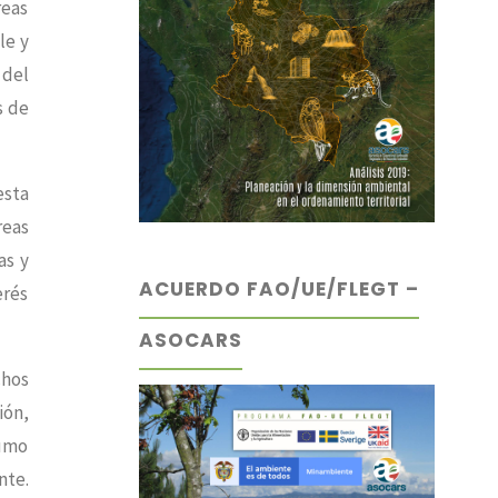
reas
le y
 del
s de
esta
reas
as y
ACUERDO FAO/UE/FLEGT –
erés
ASOCARS
chos
ión,
sumo
nte.