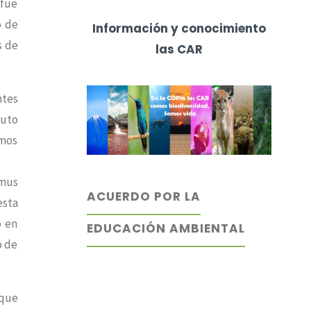
 fue
o de
Información y conocimiento
s de
las CAR
ntes
tuto
amos
amus
ACUERDO POR LA
esta
o en
EDUCACIÓN AMBIENTAL
o de
 que