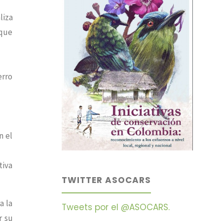
liza
rque
erro
n el
tiva
TWITTER ASOCARS
a la
Tweets por el @ASOCARS.
r su