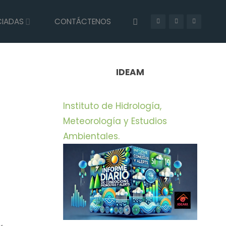
CIADAS
CONTÁCTENOS
INICIO
PRENSA
CON ÉXITO FUE TRASLADADO HIPOPÓTAMO A
ZOOLÓGICO DE CUNDINAMARCA
IDEAM
Instituto de Hidrología,
Meteorología y Estudios
Ambientales.