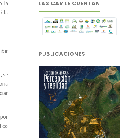
LAS CAR LE CUENTAN
o la
ó la
ibir
PUBLICACIONES
, se
oria
ciar
 por
licó