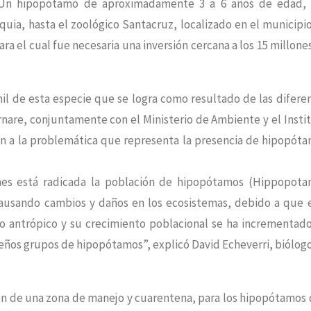
. Un hipopótamo de aproximadamente 3 a 6 años de edad,
quia, hasta el zoológico Santacruz, localizado en el municipi
 el cual fue necesaria una inversión cercana a los 15 millone
nil de esta especie que se logra como resultado de las difere
nare, conjuntamente con el Ministerio de Ambiente y el Insti
ón a la problemática que representa la presencia de hipopót
ones está radicada la población de hipopótamos (Hippopot
causando cambios y daños en los ecosistemas, debido a que 
 o antrópico y su crecimiento poblacional se ha incrementad
eños grupos de hipopótamos”, explicó David Echeverri, biólog
ción de una zona de manejo y cuarentena, para los hipopótamos