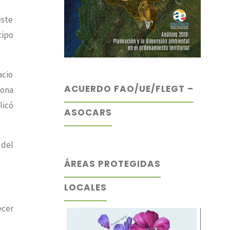
este
tipo
acio
ACUERDO FAO/UE/FLEGT –
zona
licó
ASOCARS
 del
ÁREAS PROTEGIDAS
LOCALES
ecer