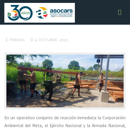
Saltar
ASOCARS
ASOCIACIÓN DE
al
Cormacarena detiene jornada
CORPORACIONES
AUTÓNOMAS
contenido
de tala ilegal en Puerto López
REGIONALES Y DE
DESARROLLO
SOSTENIBLE
INICIO
PRENSA
CORMACARENA DETIENE JORNADA DE TALA ILEGAL
EN PUERTO LÓPEZ
PRENSA
4 OCTUBRE, 2021
En un operativo conjunto de reacción inmediata la Corporación
Ambiental del Meta, el Ejército Nacional y la Armada Nacional,