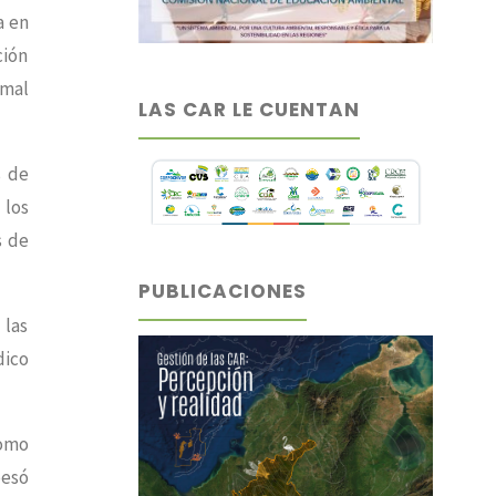
a en
ción
imal
LAS CAR LE CUENTAN
s de
 los
s de
PUBLICACIONES
 las
dico
como
pesó