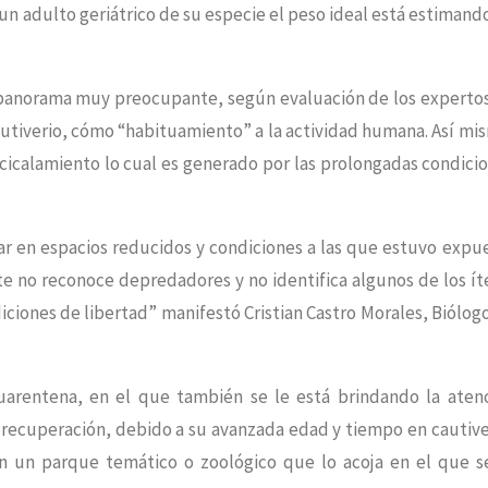
un adulto geriátrico de su especie el peso ideal está estimand
 panorama muy preocupante, según evaluación de los expertos
autiverio, cómo “habituamiento” a la actividad humana. Así mi
icalamiento lo cual es generado por las prolongadas condici
ar en espacios reducidos y condiciones a las que estuvo expu
ate no reconoce depredadores y no identifica algunos de los í
iciones de libertad” manifestó Cristian Castro Morales, Biólog
arentena, en el que también se le está brindando la aten
su recuperación, debido a su avanzada edad y tiempo en cautive
n un parque temático o zoológico que lo acoja en el que s