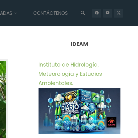
IADAS
CONTÁCTENOS
INICIO
PRENSA
CORTOLIMA TRATA DE SALVARLE VIDA A PRIMATE
QUE DURÓ 25 AÑOS EN CAUTIVERIO
IDEAM
Instituto de Hidrología,
Meteorología y Estudios
Ambientales.