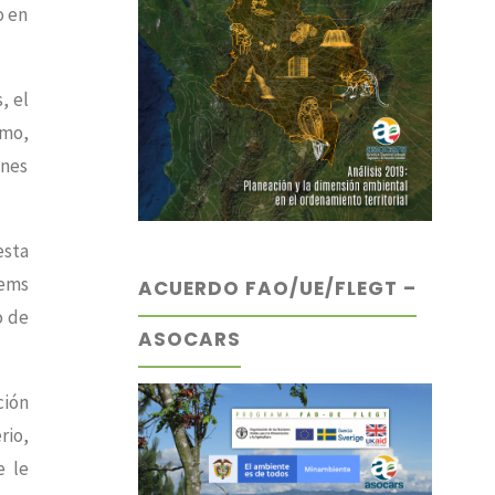
o en
, el
smo,
ones
esta
tems
ACUERDO FAO/UE/FLEGT –
o de
ASOCARS
ción
rio,
e le