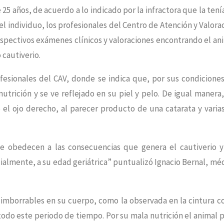
 25 años, de acuerdo a lo indicado por la infractora que la tení
l individuo, los profesionales del Centro de Atención y Valora
espectivos exámenes clínicos y valoraciones encontrando el an
cautiverio.
ofesionales del CAV, donde se indica que, por sus condicione
utrición y se ve reflejado en su piel y pelo. De igual manera,
l ojo derecho, al parecer producto de una catarata y varia
e obedecen a las consecuencias que genera el cautiverio y
ialmente, a su edad geriátrica” puntualizó Ignacio Bernal, mé
s imborrables en su cuerpo, como la observada en la cintura 
odo este periodo de tiempo. Por su mala nutrición el animal 