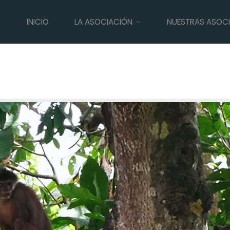
INICIO
LA ASOCIACIÓN
NUESTRAS ASOC
e vida a primate que duró 25