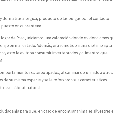
y dermatitis alérgica, producto de las pulgas por el contacto
e puesto en cuarentena.
o Hogar de Paso, iniciamos una valoración donde evidenciamos 
elaje en mal estado. Además, era sometido a una dieta no apta
a y esto le evitaba consumir invertebrados y alimentos que
M.
omportamientos estereotipados, al caminar de un lado a otro s
s de su misma especie y se le reforzaron sus características
to a su hábitat natural
ciudadanía para que, en caso de encontrar animales silvestres 