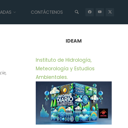
IADAS
CONTÁCTENOS
INICIO
UNCATEGORIZED
VOLVIÓ AL BOSQUE EL CUSUMBO QUE
PERMANECÍA COMO MASCOTA EN SALADOBLANCO
IDEAM
Instituto de Hidrología,
Meteorología y Estudios
cie,
Ambientales.