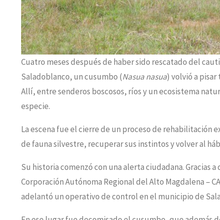
Cuatro meses después de haber sido rescatado del caut
Saladoblanco, un cusumbo (
Nasua nasua
) volvió a pisar
Allí, entre senderos boscosos, ríos y un ecosistema natu
especie.
La escena fue el cierre de un proceso de rehabilitación e
de fauna silvestre, recuperar sus instintos y volver al há
Su historia comenzó con una alerta ciudadana. Gracias a
Corporación Autónoma Regional del Alto Magdalena – CAM
adelantó un operativo de control en el municipio de Sal
En ese lugar fue decomisado el cusumbo, que además de 