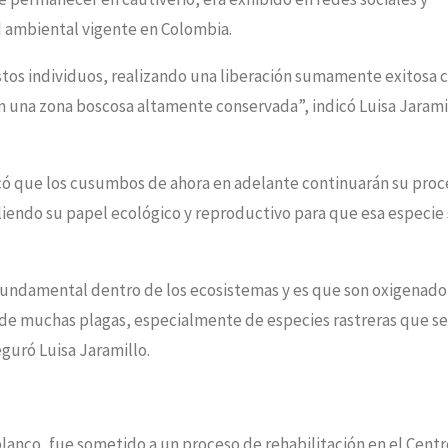
d ambiental vigente en Colombia.
stos individuos, realizando una liberación sumamente exitosa 
 una zona boscosa altamente conservada”, indicó Luisa Jarami
icó que los cusumbos de ahora en adelante continuarán su proc
iendo su papel ecológico y reproductivo para que esa especie 
undamental dentro de los ecosistemas y es que son oxigenado
de muchas plagas, especialmente de especies rastreras que se
guró Luisa Jaramillo.
nco, fue sometido a un proceso de rehabilitación en el Centr