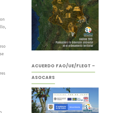
con
llo,
eso
se
ACUERDO FAO/UE/FLEGT –
res
ASOCARS
o