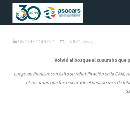
Saltar
ASOCARS
ASOCIACIÓN DE
al
CORPORACIONES
Volvió al bosque el cusu
AUTÓNOMAS
contenido
REGIONALES Y DE
mascota en Saladoblanco
DESARROLLO
SOSTENIBLE
UNCATEGORIZED
2 JULIO, 2025
Volvió al bosque el cusumbo que
Luego de finalizar con éxito su rehabilitación en la CAM, r
el cusumbo que fue rescatado el pasado mes de fe
Sa