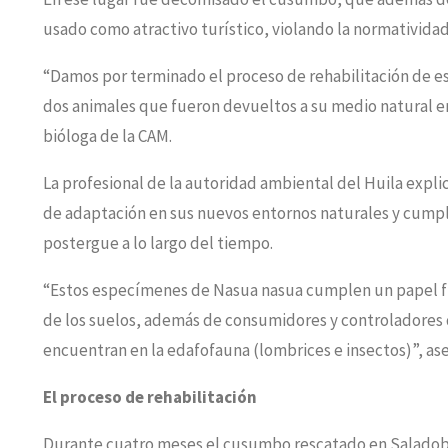
usado como atractivo turístico, violando la normativida
“Damos por terminado el proceso de rehabilitación de e
dos animales que fueron devueltos a su medio natural en
bióloga de la CAM.
La profesional de la autoridad ambiental del Huila expl
de adaptación en sus nuevos entornos naturales y cumpl
postergue a lo largo del tiempo.
“Estos especímenes de Nasua nasua cumplen un papel f
de los suelos, además de consumidores y controladores 
encuentran en la edafofauna (lombrices e insectos)”, ase
El proceso de rehabilitación
Durante cuatro meses el cusumbo rescatado en Saladobla