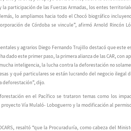
 la participación de las Fuerzas Armadas, los entes territorial
Además, lo ampliamos hacia todo el Chocó biográfico incluyen
rporación de Córdoba se vincule”, afirmó Arnold Rincón L
entales y agrarios Diego Fernando Trujillo destacó que este e
e ha dado este primer paso, la primera alianza de las CAR, con a
 mucha inteligencia, la lucha contra la deforestación no solam
sas y qué particulares se están lucrando del negocio ilegal d
 deforestación”, dijo.
eforestación en el Pacífico se trataron temas como los impa
l proyecto Vía Mulaló- Loboguerro y la modificación al permis
OCARS, resaltó “que la Procuraduría, como cabeza del Minist