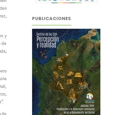
bién
eden
rez,
PUBLICACIONES
ón y
e de
ada,
pero
 una
nal,
rzo,
”.
n de