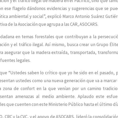
ción y el tráfico ilegal de madera en el Pacífico, sino que tam
on ese flagelo dándonos evidencias y sugerencias que se pu
tica ambiental y social”, explicó Marco Antonio Suárez Gutiér
ctiva de la Asociación que agrupa a las CAR, ASOCARS.
udadana en temas forestales que contribuyan a la persecuci
ación y el tráfico ilegal. Así mismo, busca crear un Grupo Élit
ra asegurar que la madera extraída, transportada, transform
fuentes legales.
 que “Ustedes saben lo crítico que yo he sido en el pasado, 
resentan ustedes como una nueva generación que va a marcar
na zona de confort en la que venían por un camino tradicio
sentan amenazas al medio ambiente. Aplaudo este esfue
es que cuenten con este Ministerio Público hasta el último día
 CRC y la CVC, y el apoyo de ASOCARS, lideró la consolidació