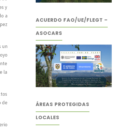
es y
do a
ACUERDO FAO/UE/FLEGT –
ópez
ASOCARS
s un
poyo
ente
e la
ctos
o de
ÁREAS PROTEGIDAS
LOCALES
erio