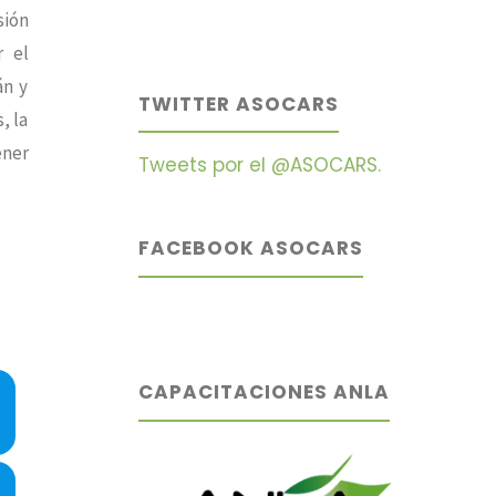
sión
r el
án y
TWITTER ASOCARS
, la
ener
Tweets por el @ASOCARS.
FACEBOOK ASOCARS
CAPACITACIONES ANLA