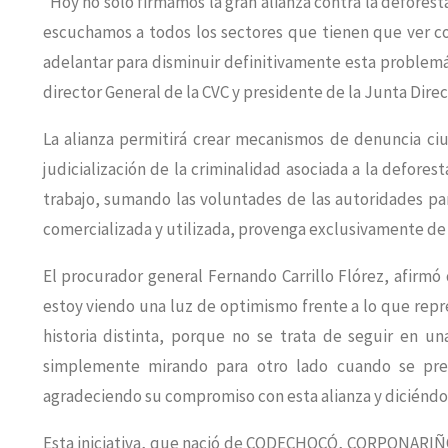
“Hoy no sólo firmamos la gran alianza contra la deforesta
escuchamos a todos los sectores que tienen que ver c
adelantar para disminuir definitivamente esta problemá
director General de la CVC y presidente de la Junta Dire
La alianza permitirá crear mecanismos de denuncia ci
judicialización de la criminalidad asociada a la deforest
trabajo, sumando las voluntades de las autoridades pa
comercializada y utilizada, provenga exclusivamente de 
El procurador general Fernando Carrillo Flórez, afirmó
estoy viendo una luz de optimismo frente a lo que rep
historia distinta, porque no se trata de seguir en u
simplemente mirando para otro lado cuando se pre
agradeciendo su compromiso con esta alianza y diciéndol
Esta iniciativa, que nació de CODECHOCÓ, CORPONARIÑO,